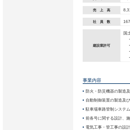
8,
売 上 高
16
社 員 数
国
・
・
建設業許可
・
・
事業内容
防火・防災機器の製造
自動制御装置の製造及
駐車場車路管制システ
前各号に関する設計、
電気工事・管工事の設