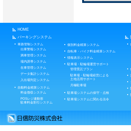
HOME
パーキングシステム
車路管制システム
個別料金精算システム
出庫警報システム
自転車・バイク料金精算システム
満車管理システム
情報表示システム
場内誘導システム
駐車場・駐輪場運営サポート
在車管理システム
管理受託プラン
データ集計システム
駐車場・駐輪場経営による
土地活用サポート
入出場判定システム
月極駐車場
自動料金精算システム
料金徴収システム
駐車場システムの保守・点検
POSレジ連動形
駐車場システムに関わる法令
駐車料金割引システム