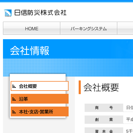
日
商 号
平
創 業
5
資 本 金